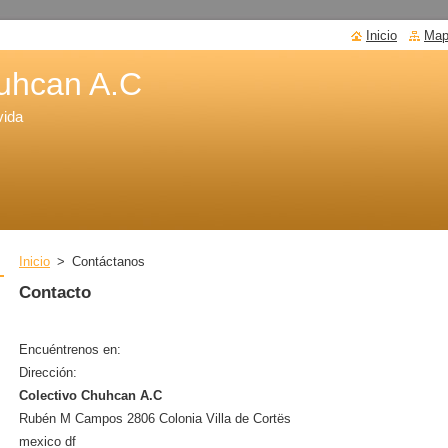
Inicio
Mapa
huhcan A.C
vida
Inicio
>
Contáctanos
Contacto
Encuéntrenos en:
Dirección:
Colectivo Chuhcan A.C
Rubén M Campos 2806 Colonia Villa de Cortës
mexico df